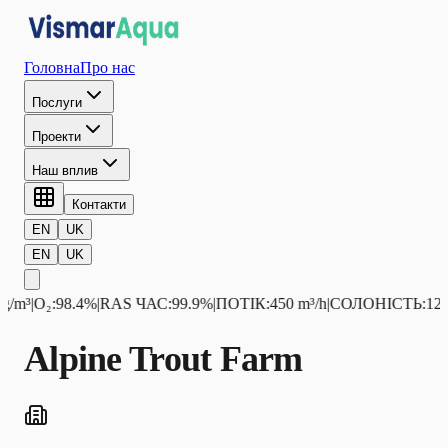
Головна
Про нас
Послуги
Проекти
Наш вплив
Контакти
EN
UK
EN
UK
/m³
|
O₂
:
98.4%
|
RAS ЧАС
:
99.9%
|
ПОТІК
:
450 m³/h
|
СОЛОНІСТЬ
:
12.5 
Alpine Trout Farm