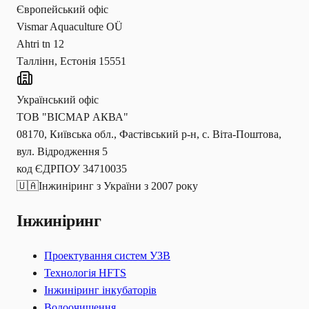
Європейський офіс
Vismar Aquaculture OÜ
Ahtri tn 12
Таллінн, Естонія 15551
Український офіс
ТОВ "ВІСМАР АКВА"
08170, Київська обл., Фастівський р-н, с. Віта-Поштова,
вул. Відродження 5
код ЄДРПОУ 34710035
🇺🇦
Інжиніринг з України з 2007 року
Інжиніринг
Проектування систем УЗВ
Технологія HFTS
Інжиніринг інкубаторів
Водоочищення