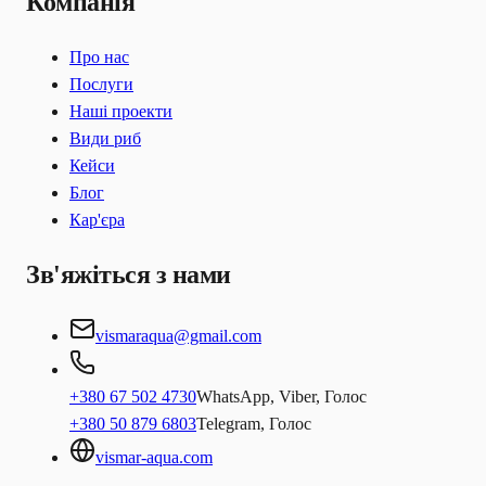
Компанія
Про нас
Послуги
Наші проекти
Види риб
Кейси
Блог
Кар'єра
Зв'яжіться з нами
vismaraqua@gmail.com
+380 67 502 4730
WhatsApp, Viber, Голос
+380 50 879 6803
Telegram, Голос
vismar-aqua.com